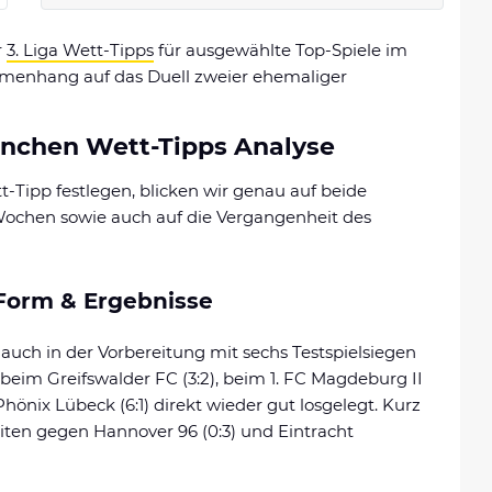
r
3. Liga Wett-Tipps
für ausgewählte Top-Spiele im
mmenhang auf das Duell zweier ehemaliger
ünchen Wett-Tipps Analyse
-Tipp festlegen, blicken wir genau auf beide
Wochen sowie auch auf die Vergangenheit des
Form & Ergebnisse
uch in der Vorbereitung mit sechs Testspielsiegen
 beim Greifswalder FC (3:2), beim 1. FC Magdeburg II
 Phönix Lübeck (6:1) direkt wieder gut losgelegt. Kurz
iten gegen Hannover 96 (0:3) und Eintracht