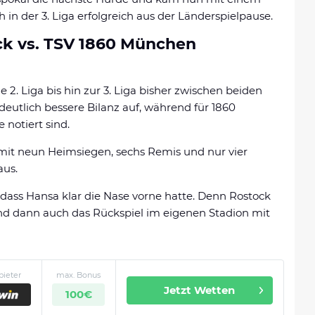
n der 3. Liga erfolgreich aus der Länderspielpause.
ck vs. TSV 1860 München
e 2. Liga bis hin zur 3. Liga bisher zwischen beiden
deutlich bessere Bilanz auf, während für 1860
notiert sind.
en mit neun Heimsiegen, sechs Remis und nur vier
aus.
 dass Hansa klar die Nase vorne hatte. Denn Rostock
d dann auch das Rückspiel im eigenen Stadion mit
bieter
max. Bonus
Jetzt Wetten
100€