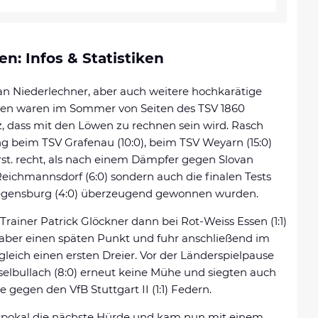
: Infos & Statistiken
ian Niederlechner, aber auch weitere hochkarätige
en waren im Sommer von Seiten des TSV 1860
, dass mit den Löwen zu rechnen sein wird. Rasch
ng beim TSV Grafenau (10:0), beim TSV Weyarn (15:0)
rst. recht, als nach einem Dämpfer gegen Slovan
Reichmannsdorf (6:0) sondern auch die finalen Tests
Regensburg (4:0) überzeugend gewonnen wurden.
rainer Patrick Glöckner dann bei Rot-Weiss Essen (1:1)
e aber einen späten Punkt und fuhr anschließend im
gleich einen ersten Dreier. Vor der Länderspielpause
elbullach (8:0) erneut keine Mühe und siegten auch
 gegen den VfB Stuttgart II (1:1) Federn.
despokal die nächste Hürde und kam nun mit einem