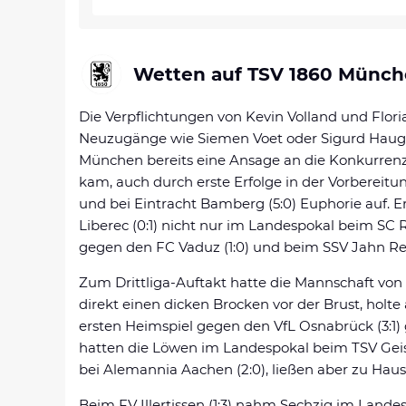
Wetten auf TSV 1860 München
Die Verpflichtungen von Kevin Volland und Flor
Neuzugänge wie Siemen Voet oder Sigurd Haug
München bereits eine Ansage an die Konkurrenz
kam, auch durch erste Erfolge in der Vorbereitu
und bei Eintracht Bamberg (5:0) Euphorie auf. E
Liberec (0:1) nicht nur im Landespokal beim SC 
gegen den FC Vaduz (1:0) und beim SSV Jahn 
Zum Drittliga-Auftakt hatte die Mannschaft von T
direkt einen dicken Brocken vor der Brust, holt
ersten Heimspiel gegen den VfL Osnabrück (3:1) 
hatten die Löwen im Landespokal beim TSV Geis
bei Alemannia Aachen (2:0), ließen aber zu Hause
Beim FV Illertissen (1:3) nahm Sechzig im Lan