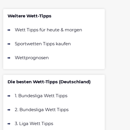
nus Code
17.
Haftungsausschluss
Code
Casino Bonus Vergleich
Sportwetten Deals
.
Merkur24 Erfahrungen
JackpotPiraten Bonus
Datenschutzerklärung
onus Code
18.
Weitere Wett-Tipps
Code
Online Casino Freispiele
Affiliate Disclaimer
.
GameTwist Erfahrungen
us Code
19.
Bet365 Slots Bonus Code
Wett Tipps für heute & morgen
al
Online Casino Bonus ohne Einzahlung
nus Code
20.
LeoVegas.de Bonus Code
Sportwetten Tipps kaufen
50 Freispiele ohne Einzahlung
Wettprognosen
Merkur Casino Bonus ohne Einzahlung
Die besten Wett-Tipps (Deutschland)
1. Bundesliga Wett Tipps
2. Bundesliga Wett Tipps
3. Liga Wett Tipps