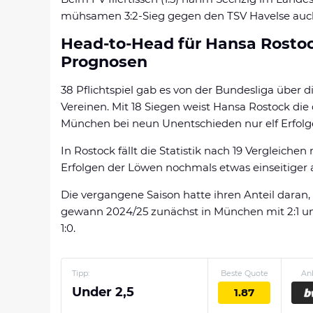
mühsamen 3:2-Sieg gegen den TSV Havelse auch i
Head-to-Head für Hansa Rosto
Prognosen
38 Pflichtspiel gab es von der Bundesliga über di
Vereinen. Mit 18 Siegen weist Hansa Rostock die 
München bei neun Unentschieden nur elf Erfolge 
In Rostock fällt die Statistik nach 19 Vergleich
Erfolgen der Löwen nochmals etwas einseitiger 
Die vergangene Saison hatte ihren Anteil daran,
gewann 2024/25 zunächst in München mit 2:1 un
1:0.
Tipp:
Beste Quote
An
Under 2,5
1.87