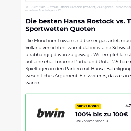
18+. Suchtrisiko. Buwei.de. Offiziell Lizenziert (Whitelist). AGBs gelten. Teilnah
einsetzen. Mindestquote 1.7.
Die besten Hansa Rostock vs.
Sportwetten Quoten
Die Münchner Löwen sind besser gestartet, müs
Volland verzichten, womit definitiv eine Schwäc
unabhängig davon zu gewagt. Wir empfehlen st
auf eine eher torarme Partie und Unter 2.5 Tore 
Spieltagen in den Partien mit Hansa-Beteiligung i
wesentliches Argument. Ein weiteres, dass es in 
waren.
4.7
SPORT BONUS
100% bis zu 100€
Willkommensbonus
|