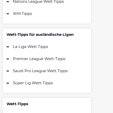
Nations League Wett Tipps
bet-at-home Bonus
WM Tipps
500 % QUOTENBOOST +
4.6
/5
100€ BONUS
AGB gelten
Wett-Tipps für ausländische Ligen
NEO.bet Bonus
4.6
/5
200% bis zu 50€
La Liga Wett Tipps
AGB gelten
Premier League Wett-Tipps
Zum Sportwetten Bonusvergleich
Saudi Pro League Wett Tipps
Süper Lig Wett-Tipps
Wett-Tipps