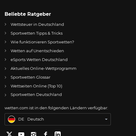
Beliebte Ratgeber
Wettsteuer in Deutschland
Sportwetten Tipps & Tricks
Wie funktionieren Sportwetten?
Wetten auf Unentschieden
eSports Wetten Deutschland
DE
Jahn Regensburg – MSV Duisburg Wett-Tipps, Prognose & Wettquoten (10.08.25)
Aktuelles Online-Wettprogramm
AT
Online Wetten Österreich
Sportwetten Glossar
Wettseiten Online (Top 10)
CH
Online Glücksspiel Schweiz
Sportwetten Deutschland
US
Best Online Gambling Sites US
wetten.com ist in den folgenden Ländern verfügbar:
BR
Apostas Online no Brasil
DE
Deutsch