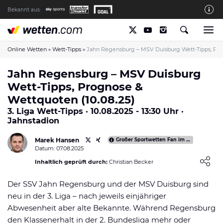
Bekannt aus:
Die wetten.com Redaktion
So bewerten wir die Anbieter
Online Wetten
»
Wett-Tipps
»
Jahn Regensburg – MSV Duisburg Wett-Tipps, Prog
wetten.com auf Facebook
Jahn Regensburg – MSV Duisburg
Wett-Tipps, Prognose &
wetten.com auf YouTube
Wettquoten (10.08.25)
Spielsucht Hilfe & Prävention
3. Liga Wett-Tipps · 10.08.2025 - 13:30 Uhr ·
Jahnstadion
Über Uns
Kontakt
Marek Hansen
Großer Sportwetten Fan im gesamten DACH Raum
Datum: 07.08.2025
Schreiber gesucht
Loading ...
Inhaltlich geprüft durch:
Christian Becker
Verantwortungsvolles Spielen
Der SSV Jahn Regensburg und der MSV Duisburg sind
Glücksspiel-Regulierung in Deutschland
neu in der 3. Liga – nach jeweils einjähriger
Abwesenheit aber alte Bekannte. Während Regensburg
Haftungsausschluss
den Klassenerhalt in der 2. Bundesliga mehr oder