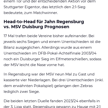
einem Tor und der entscheidenden Aktion vor dem
Stuttgarter Eigentor, das letztlich den 2:1-Sieg
bedeutete, zum Matchwinner.
Head-to-Head für Jahn Regensburg
vs. MSV Duisburg Prognosen
17 Mal trafen beide Vereine bisher aufeinander. Bei
jeweils sechs Siegen und einem Unentschieden ist die
Bilanz ausgeglichen. Allerdings wurde aus einem
Unentschieden im DFB-Pokal-Achtelfinale 2003/04
noch ein Duisburger Sieg im Elfmeterschießen, sodass
der MSV leicht die Nase vorne hat.
In Regensburg war der MSV neun Mal zu Gast und
kassierte vier Niederlagen. Bei drei Unentschieden (inkl.
dem erwähnten Pokalspiel) gelangen den Zebras
lediglich zwei Siege.
Die beiden letzten Duelle fanden 2023/24 ebenfalls in
der 3. Liga statt. Regensburg gewann zu Hause mit 2:1