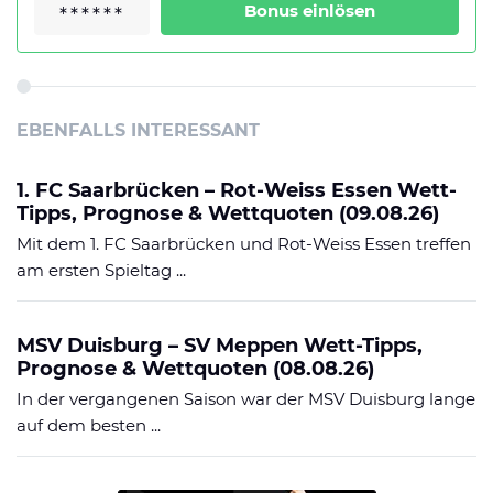
Bonus einlösen
EBENFALLS INTERESSANT
1. FC Saarbrücken – Rot-Weiss Essen Wett-
Tipps, Prognose & Wettquoten (09.08.26)
Mit dem 1. FC Saarbrücken und Rot-Weiss Essen treffen
am ersten Spieltag ...
MSV Duisburg – SV Meppen Wett-Tipps,
Prognose & Wettquoten (08.08.26)
In der vergangenen Saison war der MSV Duisburg lange
auf dem besten ...