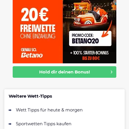
Hold dir deinen Bonus!
Weitere Wett-Tipps
Wett Tipps für heute & morgen
Sportwetten Tipps kaufen