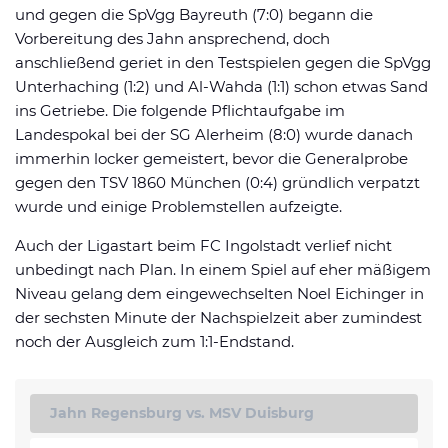
und gegen die SpVgg Bayreuth (7:0) begann die
Vorbereitung des Jahn ansprechend, doch
anschließend geriet in den Testspielen gegen die SpVgg
Unterhaching (1:2) und Al-Wahda (1:1) schon etwas Sand
ins Getriebe. Die folgende Pflichtaufgabe im
Landespokal bei der SG Alerheim (8:0) wurde danach
immerhin locker gemeistert, bevor die Generalprobe
gegen den TSV 1860 München (0:4) gründlich verpatzt
wurde und einige Problemstellen aufzeigte.
Auch der Ligastart beim FC Ingolstadt verlief nicht
unbedingt nach Plan. In einem Spiel auf eher mäßigem
Niveau gelang dem eingewechselten Noel Eichinger in
der sechsten Minute der Nachspielzeit aber zumindest
noch der Ausgleich zum 1:1-Endstand.
Jahn Regensburg vs. MSV Duisburg