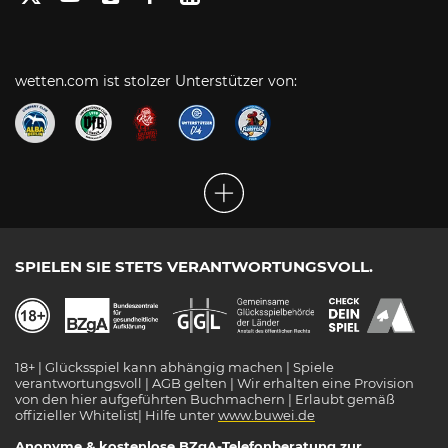
wetten.com ist stolzer Unterstützer von:
SPIELEN SIE STETS VERANTWORTUNGSVOLL.
18+ | Glücksspiel kann abhängig machen | Spiele
verantwortungsvoll | AGB gelten | Wir erhalten eine Provision
von den hier aufgeführten Buchmachern | Erlaubt gemäß
offizieller Whitelist| Hilfe unter
www.buwei.de
Anonyme & kostenlose BZgA-Telefonberatung zur