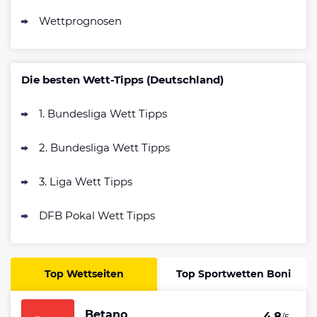
Wettprognosen
Die besten Wett-Tipps (Deutschland)
1. Bundesliga Wett Tipps
2. Bundesliga Wett Tipps
3. Liga Wett Tipps
DFB Pokal Wett Tipps
Top Wettseiten
Top Sportwetten Boni
Betano
4.8