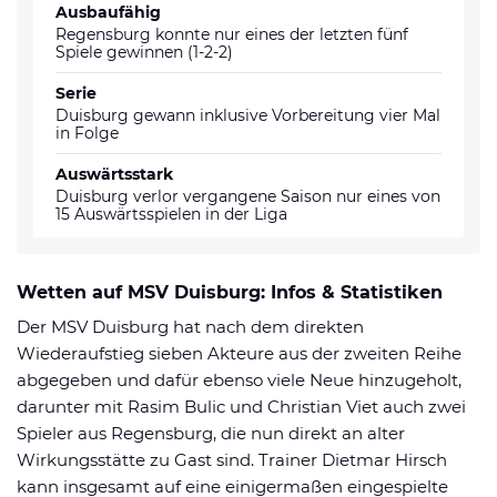
Ausbaufähig
Regensburg konnte nur eines der letzten fünf
Spiele gewinnen (1-2-2)
Serie
Duisburg gewann inklusive Vorbereitung vier Mal
in Folge
Auswärtsstark
Duisburg verlor vergangene Saison nur eines von
15 Auswärtsspielen in der Liga
Wetten auf MSV Duisburg: Infos & Statistiken
Der MSV Duisburg hat nach dem direkten
Wiederaufstieg sieben Akteure aus der zweiten Reihe
abgegeben und dafür ebenso viele Neue hinzugeholt,
darunter mit Rasim Bulic und Christian Viet auch zwei
Spieler aus Regensburg, die nun direkt an alter
Wirkungsstätte zu Gast sind. Trainer Dietmar Hirsch
kann insgesamt auf eine einigermaßen eingespielte