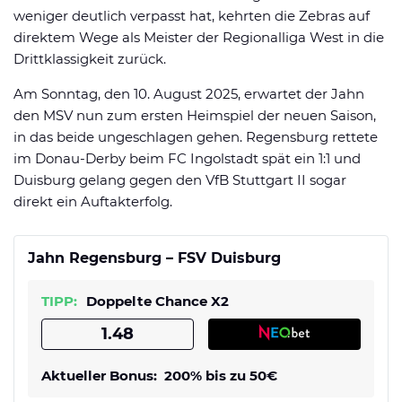
Datenschutzerklärung
Shop
News
Deals
weniger deutlich verpasst hat, kehrten die Zebras auf
direktem Wege als Meister der Regionalliga West in die
Affiliate Disclaimer
Drittklassigkeit zurück.
Forum
Am Sonntag, den 10. August 2025, erwartet der Jahn
den MSV nun zum ersten Heimspiel der neuen Saison,
in das beide ungeschlagen gehen. Regensburg rettete
im Donau-Derby beim FC Ingolstadt spät ein 1:1 und
Duisburg gelang gegen den VfB Stuttgart II sogar
direkt ein Auftakterfolg.
Jahn Regensburg – FSV Duisburg
TIPP:
Doppelte Chance X2
1.48
Aktueller Bonus:
200% bis zu 50€