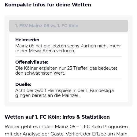
Kompakte Infos für deine Wetten
1. FSV Mainz 05 vs. 1. FC Köln
Heimserie:
Mainz 05 hat die letzten sechs Partien nicht mehr
in der Mewa Arena verloren.
Offensivflaute:
Die Kölner erzielten nur 23 Treffer, das bedeutet
den schwächsten Wert.
Duelle:
Acht der zwölf Heimspiele in der 1. Bundesliga
gingen bereits an die Mainzer.
Wetten auf 1. FC Köln: Infos & Statistiken
Weiter geht es in den Mainz 05 – 1. FC Köln Prognosen
mit der Analyse der Gäste. Verliert der Effzee am Main,