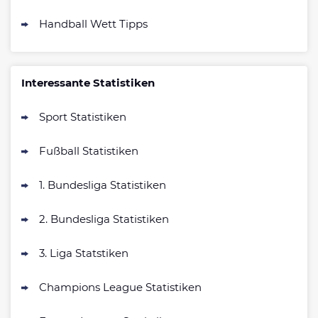
Handball Wett Tipps
Interessante Statistiken
Sport Statistiken
Fußball Statistiken
1. Bundesliga Statistiken
2. Bundesliga Statistiken
3. Liga Statstiken
Champions League Statistiken