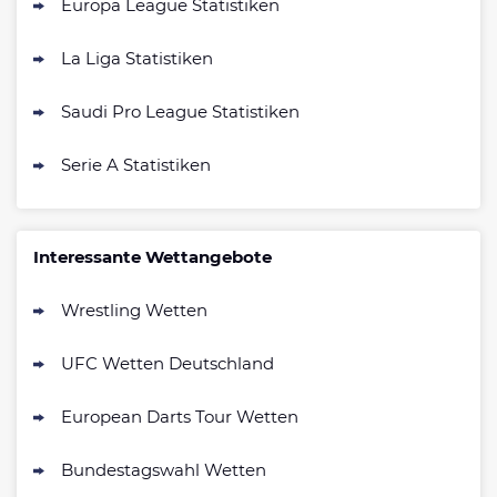
Europa League Statistiken
La Liga Statistiken
Saudi Pro League Statistiken
Serie A Statistiken
Interessante Wettangebote
Wrestling Wetten
UFC Wetten Deutschland
European Darts Tour Wetten
Bundestagswahl Wetten