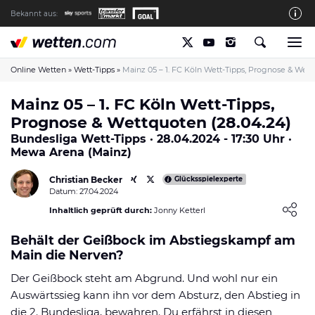
Bekannt aus:
Die wetten.com Redaktion
So bewerten wir die Anbieter
Online Wetten
»
Wett-Tipps
»
Mainz 05 – 1. FC Köln Wett-Tipps, Prognose & Wett
wetten.com auf Facebook
Mainz 05 – 1. FC Köln Wett-Tipps,
Prognose & Wettquoten (28.04.24)
wetten.com auf YouTube
Bundesliga Wett-Tipps · 28.04.2024 - 17:30 Uhr ·
Spielsucht Hilfe & Prävention
Mewa Arena (Mainz)
Über Uns
Christian Becker
Glücksspielexperte
Datum: 27.04.2024
Kontakt
Loading ...
Inhaltlich geprüft durch:
Jonny Ketterl
Schreiber gesucht
Behält der Geißbock im Abstiegskampf am
Verantwortungsvolles Spielen
Main die Nerven?
Glücksspiel-Regulierung in Deutschland
Der Geißbock steht am Abgrund. Und wohl nur ein
Auswärtssieg kann ihn vor dem Absturz, den Abstieg in
Haftungsausschluss
die 2. Bundesliga, bewahren. Du erfährst in diesen