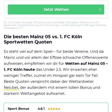
Jetzt Wetten
18+. Suchtrisiko. Buwei.de. Offiziell Lizenziert (Whitelist). AGBs gelten. Teilnahme nur für
Neukunden. Mindesteinzahlung 10 €. Einzahlungs- und Bonusbetrag 3x in 90 Tagen einsetzen.
Mindestquote 1.7.
Die besten Mainz 05 vs. 1. FC Köln
Sportwetten Quoten
Es steht viel auf dem Spiel – für beide Vereine. Und da
Mainz und vor allem der Effzee schwache Offensivwerte
aufweisen, empfehlen wir dir für
Wetten auf Mainz 05 –
1. FC Köln heute
das Under 2.5. Wir erwarten eher
weniger Treffer, zumal im Hinspiel gar kein Tor fiel.
Beste Quoten verspricht dabei der Wettanbieter
Neo.bet
, der außerdem mit einem tollen Bonus und
starkem Wettangebot aufwartet.
Sport Bonus
4.6
/5