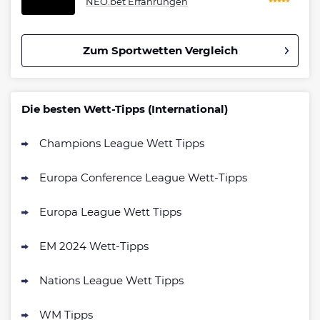
NEO.bet Erfahrungen
Zum Sportwetten Vergleich
Betano Bonus
4.8
/5
100% bis zu 80€
Die besten Wett-Tipps (International)
AGB gelten
Champions League Wett Tipps
Interwetten Bonus
4.7
/5
100% bis 100€ Neukundenbonus
Europa Conference League Wett-Tipps
AGB gelten
Bwin Bonus
Europa League Wett Tipps
4.7
/5
100% bis zu 100€
AGB gelten
EM 2024 Wett-Tipps
Nations League Wett Tipps
bet-at-home Bonus
500 % QUOTENBOOST + 100€
WM Tipps
4.6
/5