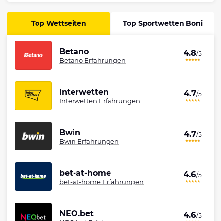
Top Wettseiten
Top Sportwetten Boni
Betano
4.8
/5
Betano Erfahrungen
Interwetten
4.7
/5
Interwetten Erfahrungen
Bwin
4.7
/5
Bwin Erfahrungen
bet-at-home
4.6
/5
bet-at-home Erfahrungen
NEO.bet
4.6
/5