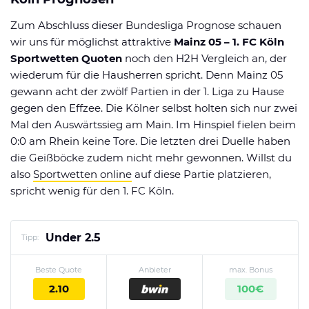
Zum Abschluss dieser Bundesliga Prognose schauen
wir uns für möglichst attraktive
Mainz 05 – 1. FC Köln
Sportwetten Quoten
noch den H2H Vergleich an, der
wiederum für die Hausherren spricht. Denn Mainz 05
gewann acht der zwölf Partien in der 1. Liga zu Hause
gegen den Effzee. Die Kölner selbst holten sich nur zwei
Mal den Auswärtssieg am Main. Im Hinspiel fielen beim
0:0 am Rhein keine Tore. Die letzten drei Duelle haben
die Geißböcke zudem nicht mehr gewonnen. Willst du
also
Sportwetten online
auf diese Partie platzieren,
spricht wenig für den 1. FC Köln.
Under 2.5
Tipp:
Beste Quote
Anbieter
max. Bonus
2.10
100€