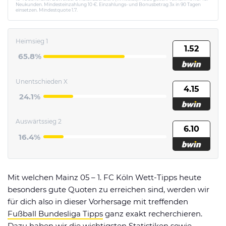
Neukunden. Mindesteinzahlung 10 €. Einzahlungs- und Bonusbetrag 3x in 90 Tagen
einsetzen. Mindestquote 1.7.
Heimsieg 1
1.52
65.8%
Unentschieden X
4.15
24.1%
Auswärtssieg 2
6.10
16.4%
Mit welchen Mainz 05 – 1. FC Köln Wett-Tipps heute
besonders gute Quoten zu erreichen sind, werden wir
für dich also in dieser Vorhersage mit treffenden
Fußball Bundesliga Tipps
ganz exakt recherchieren.
Dazu haben wir die wichtigsten Statistiken sowie