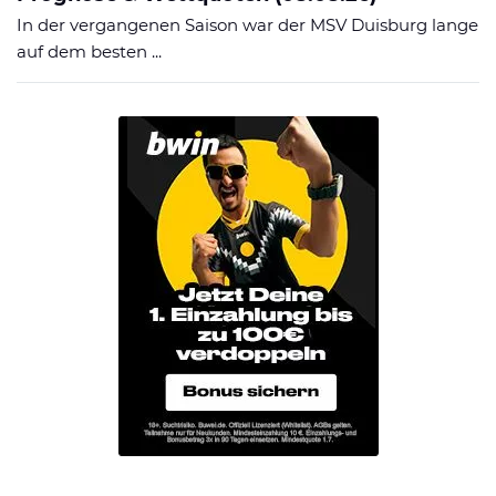
In der vergangenen Saison war der MSV Duisburg lange
auf dem besten ...