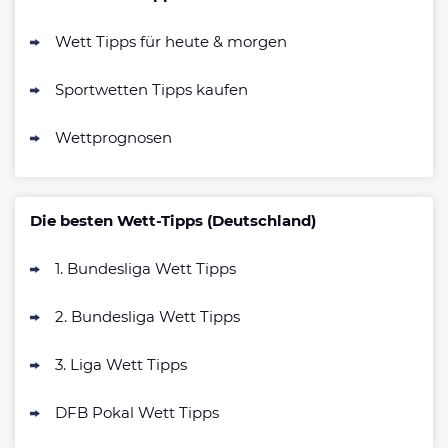
Wett Tipps für heute & morgen
Sportwetten Tipps kaufen
Wettprognosen
Die besten Wett-Tipps (Deutschland)
1. Bundesliga Wett Tipps
2. Bundesliga Wett Tipps
3. Liga Wett Tipps
DFB Pokal Wett Tipps