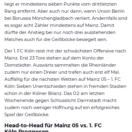
liegt er mindestens sieben Punkte vom drittletzten
Rang entfernt. Aber auch nur dann, wenn Union Berlin
bei Borussia Mönchengladbach verliert. Andernfalls sind
es sogar acht Zähler mindestens auf Mainz. Damit
dürfte der Anstieg bei nur noch drei ausstehenden
Matches auch für die Geißböcke besiegelt sein.
Der 1. FC Köln reist mit der schwächsten Offensive nach
Mainz. Erst 23 Tore stehen auf dem Konto der
Domstädter. Auswärts sammelten die Rheinländer
zudem nur einen Dreier und trafen auch erst elf Mal.
Auffällig für die nächsten Wetten auf Mainz 05 – 1. FC
Köln: Sieben Unentschieden stehen in fremden Stadien
schon in der Kölner Bilanz. Das 0:2 am letzten
Wochenende gegen Schlusslicht Darmstadt macht
zudem noch weniger Hoffnung auf ein erfolgreiches
Spiel der Geißböcke.
Head-to-Head für Mainz 05 vs. 1. FC
Köln Prognosen