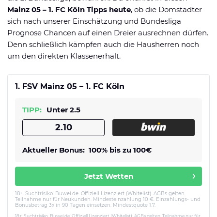
Datenschutzerklärung
Shop
News
Deals
Mainz 05 – 1. FC Köln Tipps heute
, ob die Domstädter
sich nach unserer Einschätzung und Bundesliga
Affiliate Disclaimer
Prognose Chancen auf einen Dreier ausrechnen dürfen.
Forum
Denn schließlich kämpfen auch die Hausherren noch
um den direkten Klassenerhalt.
1. FSV Mainz 05 – 1. FC Köln
TIPP:
Unter 2.5
2.10
Aktueller Bonus:
100% bis zu 100€
Jetzt Wetten
18+. Suchtrisiko. Buwei.de. Offiziell Lizenziert (Whitelist). AGBs gelten.
Teilnahme nur für Neukunden. Mindesteinzahlung 10 €. Einzahlungs- und
Bonusbetrag 3x in 90 Tagen einsetzen. Mindestquote 1.7.
18+. Suchtrisiko. Buwei.de. Offiziell Lizenziert (Whitelist). AGBs gelten. Teilnahme nur für