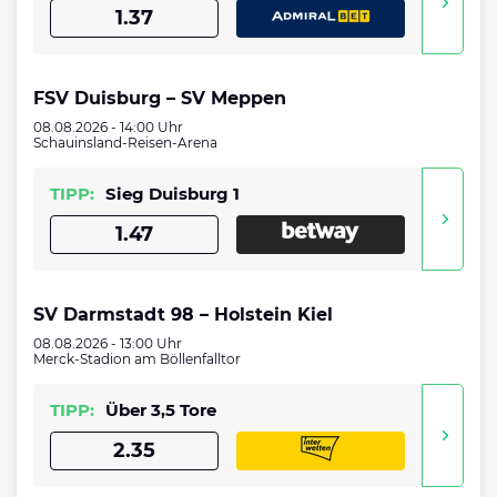
1.37
FSV Duisburg – SV Meppen
08.08.2026 - 14:00 Uhr
Schauinsland-Reisen-Arena
TIPP:
Sieg Duisburg 1
1.47
SV Darmstadt 98 – Holstein Kiel
08.08.2026 - 13:00 Uhr
Merck-Stadion am Böllenfalltor
TIPP:
Über 3,5 Tore
2.35