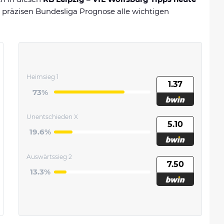
Tipwin Bonus Code
17.
Lapalingo.de Erfahrungen
07.
Swiftspiele Bo
 präzisen Bundesliga Prognose alle wichtigen
Wettangebot
02.
Bwin Erfahrungen
04
18.
JackpotPiraten Erfahrungen
08.
Merkur Slots B
Zahlungsmethoden
05
19.
Bet365 Slots Erfahrungen
09.
Luna Slots Bon
Neue Wettanbieter mit PayP
20.
LeoVegas.de Erfahrungen
10.
Löwen Play Bo
Heimsieg 1
Sportwetten Whitelist
1.37
73%
Sportwetten Blacklist
Unentschieden X
5.10
19.6%
Auswärtssieg 2
7.50
13.3%