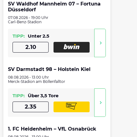
SV Waldhof Mannheim 07 – Fortuna
Düsseldorf
07.08.2026 - 19:00 Uhr
Carl-Benz-Stadion
TIPP:
Unter 2.5
2.10
SV Darmstadt 98 – Holstein Kiel
08.08.2026 - 13:00 Uhr
Merck-Stadion am Böllenfalltor
TIPP:
Über 3,5 Tore
2.35
1. FC Heidenheim – VfL Osnabrück
08.08.2026 - 13:00 Uhr