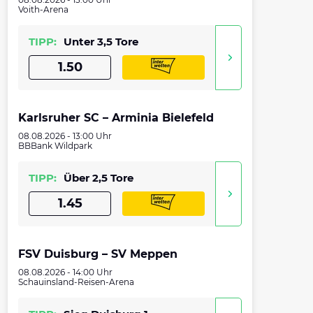
Voith-Arena
TIPP:
Unter 3,5 Tore
1.50
Karlsruher SC – Arminia Bielefeld
08.08.2026 - 13:00 Uhr
BBBank Wildpark
TIPP:
Über 2,5 Tore
1.45
FSV Duisburg – SV Meppen
08.08.2026 - 14:00 Uhr
Schauinsland-Reisen-Arena