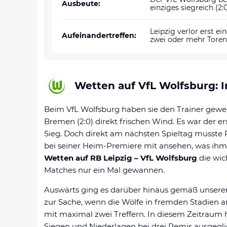
Ausbeute:
einziges siegreich (2:
Leipzig verlor erst e
Aufeinandertreffen:
zwei oder mehr Toren
Wetten auf VfL Wolfsburg: I
Beim VfL Wolfsburg haben sie den Trainer gewec
Bremen (2:0) direkt frischen Wind. Es war der e
Sieg. Doch direkt am nächsten Spieltag musste 
bei seiner Heim-Premiere mit ansehen, was ihm k
Wetten auf RB Leipzig – VfL Wolfsburg
die wic
Matches nur ein Mal gewannen.
Auswärts ging es darüber hinaus gemäß unserer
zur Sache, wenn die Wölfe in fremden Stadien an
mit maximal zwei Treffern. In diesem Zeitraum h
Siegen und Niederlagen bei drei Remis ausgeglic