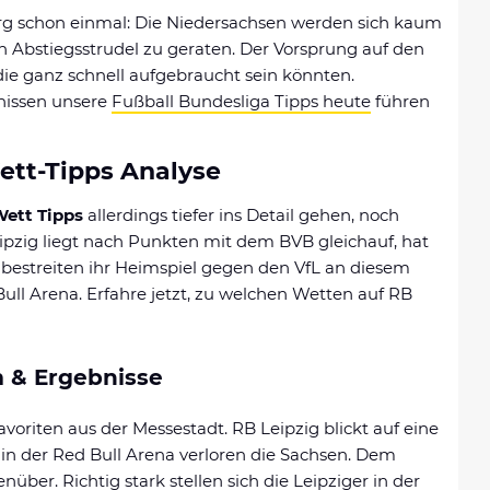
burg schon einmal: Die Niedersachsen werden sich kaum
n Abstiegsstrudel zu geraten. Der Vorsprung auf den
 die ganz schnell aufgebraucht sein könnten.
nissen unsere
Fußball Bundesliga Tipps heute
führen
ett-Tipps Analyse
Wett Tipps
allerdings tiefer ins Detail gehen, noch
Leipzig liegt nach Punkten mit dem BVB gleichauf, hat
n bestreiten ihr Heimspiel gegen den VfL an diesem
 Bull Arena. Erfahre jetzt, zu welchen Wetten auf RB
m & Ergebnisse
voriten aus der Messestadt. RB Leipzig blickt auf eine
n in der Red Bull Arena verloren die Sachsen. Dem
ber. Richtig stark stellen sich die Leipziger in der