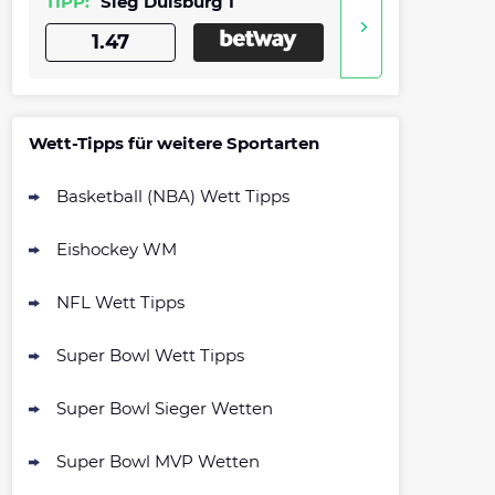
TIPP:
Sieg Duisburg 1
1.47
Wett-Tipps für weitere Sportarten
Basketball (NBA) Wett Tipps
Eishockey WM
NFL Wett Tipps
Super Bowl Wett Tipps
Super Bowl Sieger Wetten
Super Bowl MVP Wetten