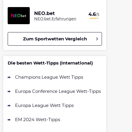
NEO.bet
4.6
/5
NEO.bet Erfahrungen
Zum Sportwetten Vergleich
Betano Bonus
4.8
/5
100% bis zu 80€
Die besten Wett-Tipps (International)
AGB gelten
Champions League Wett Tipps
Interwetten Bonus
100% bis 100€
4.7
/5
Europa Conference League Wett-Tipps
Neukundenbonus
AGB gelten
Europa League Wett Tipps
Bwin Bonus
4.7
/5
100% bis zu 100€
EM 2024 Wett-Tipps
AGB gelten