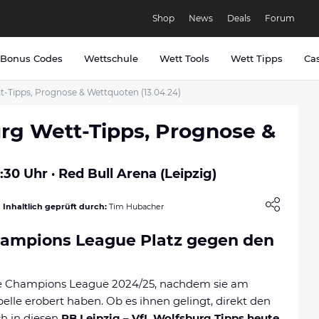
Shop
News
Deals
Forum
Bonus Codes
Wettschule
Wett Tools
Wett Tipps
Ca
tt-Tipps, Prognose & Wettquoten (13.04.24)
20 Wettanbieter
🏆 Top 20 Casinos
🃏 Poker
⚽️ Sportwetten
🎰 Top Casino Boni

🎰
urg Wett-Tipps, Prognose &
Betano Casino 
Poker
Wettanbieter Vergleich
Betway Bonus Code
11.
WettArena Erfahrungen
Bwin Casino Erfahrungen
01.
Code
Sportwetten.de Bonus
Online Poker PayPal
Neue Wettanbieter
:30 Uhr · Red Bull Arena (Leipzig)
12.
ODDSET Erfahrungen
LuckyLouis Erfahrungen
02.
Interwetten Bo
Code
Sportingbet
Poker App
Sportwetten ab 1€ Einzahlu
WettArena Bonus Code
13.
Wunderino Erfahrungen
03.
SlotMagie Bonu
Inhaltlich geprüft durch:
Tim Hubacher
Erfahrungen
Online Poker Bonus
Deutsche Wettanbieter
🏆
ODDSET Bonus Code
14.
DAZN BET Erfahrungen
DrückGlück Erfahrungen
04.
Novoline Bonus
Champions League Platz gegen den
Poker Bonus ohne Einzahlung
Wettanbieter ohne Steuer
01
bet-at-home B
Sportingbet Bonus Code
15.
Tipwin Erfahrungen
Knight Slots Erfahrungen
05.
Code
die Champions League 2024/25, nachdem sie am
🏆 Top Poker Anbieter
Wettanbieter mit deutscher 
02
DAZN BET Bonus Code
16.
Wildz Erfahrungen
06.
Jokerstar Bonu
elle erobert haben. Ob es ihnen gelingt, direkt den
Wettseiten

01.
GG Poker Erfahrungen
03
ch in diesen
RB Leipzig – VfL Wolfsburg Tipps heute