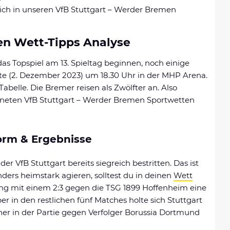
dich in unseren VfB Stuttgart – Werder Bremen
en Wett-Tipps Analyse
das Topspiel am 13. Spieltag beginnen, noch einige
te (2. Dezember 2023) um 18.30 Uhr in der MHP Arena.
abelle. Die Bremer reisen als Zwölfter an. Also
gneten VfB Stuttgart – Werder Bremen Sportwetten
Form & Ergebnisse
der VfB Stuttgart bereits siegreich bestritten. Das ist
ders heimstark agieren, solltest du in deinen
Wett
ng mit einem 2:3 gegen die TSG 1899 Hoffenheim eine
r in den restlichen fünf Matches holte sich Stuttgart
her in der Partie gegen Verfolger Borussia Dortmund