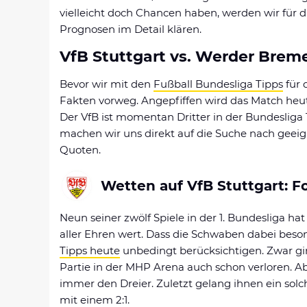
vielleicht doch Chancen haben, werden wir für 
Prognosen im Detail klären.
VfB Stuttgart vs. Werder Brem
Bevor wir mit den
Fußball Bundesliga Tipps
für 
Fakten vorweg. Angepfiffen wird das Match heu
Der VfB ist momentan Dritter in der Bundesliga T
machen wir uns direkt auf die Suche nach geei
Quoten.
Wetten auf VfB Stuttgart: 
Neun seiner zwölf Spiele in der 1. Bundesliga hat 
aller Ehren wert. Dass die Schwaben dabei beson
Tipps heute
unbedingt berücksichtigen. Zwar gi
Partie in der MHP Arena auch schon verloren. Abe
immer den Dreier. Zuletzt gelang ihnen ein solc
mit einem 2:1.