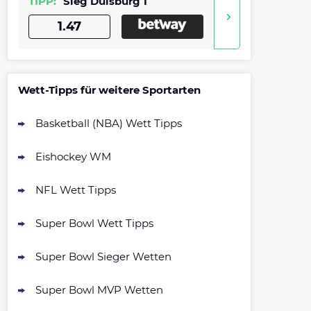
TIPP:
Sieg Duisburg 1
1.47
Wett-Tipps für weitere Sportarten
Basketball (NBA) Wett Tipps
Eishockey WM
NFL Wett Tipps
Super Bowl Wett Tipps
Super Bowl Sieger Wetten
Super Bowl MVP Wetten