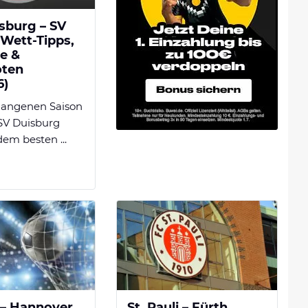
sburg – SV
Wett-Tipps,
e &
ten
6)
gangenen Saison
SV Duisburg
dem besten ...
 – Hannover
St. Pauli – Fürth