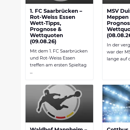
1. FC Saarbrücken –
MSV Dui
Rot-Weiss Essen
Meppen 
Wett-Tipps,
Prognos
Prognose &
Wettquo
Wettquoten
(08.08.2
(09.08.26)
In der ver
Mit dem 1. FC Saarbrücken
war der M
und Rot-Weiss Essen
lange auf 
treffen am ersten Spieltag
...
Waldhof Mannheim –
Cottbus