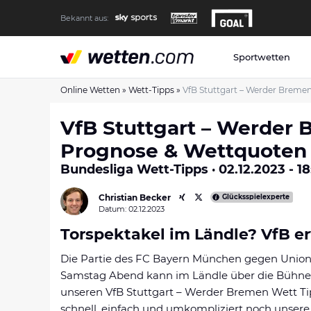
Bekannt aus:
Sportwetten
Online Wetten
»
Wett-Tipps
»
VfB Stuttgart – Werder Bremen
🏆 Top 10 Wettanbieter
⚽️ Top Wettanbieter Boni
🏆 Top 10 Casinos
🔢 Lotto
🏆 Top 
VfB Stuttgart – Werder 
Lotto
01.
01.
01.
Betano Erfahrungen
Betano Bonus Code
Betano Casino Erfahrungen
09.
11.
Prognose & Wettquoten (
Interwetten
Sofortlotterie
Bundesliga Wett-Tipps · 02.12.2023 - 1
02.
02.
02.
Interwetten Bonus Code
Interwetten Erfahrungen
10.
12.
Erfahrungen
Lotto 6 aus 49 online spielen
03.
03.
03.
Christian Becker
Bwin Erfahrungen
Bwin Bonus Code
SlotMagie Erfahrungen
11.
13.
Glücksspielexperte
Datum: 02.12.2023
Keno
bet-at-home
bet-at-home Bonus
Loading ...
04.
04.
04.
Novoline Erfahrungen
12.
14.
Torspektakel im Ländle? VfB e
Erfahrungen
Code
🏆 Top Lotto Anbieter
05.
05.
05.
NEO.bet Erfahrungen
NEO.bet Bonus Code
bet-at-home Erfahrungen
13.
15.
Die Partie des FC Bayern München gegen Union 
Samstag Abend kann im Ländle über die Bühne ge
01.
Postcode Lotterie Erfahrungen
06.
06.
06.
Winamax Erfahrungen
Winamax Bonus Code
Jokerstar Erfahrungen
14.
unseren VfB Stuttgart – Werder Bremen Wett Tip
schnell, einfach und umkompliziert noch unsere
02.
Lottobay Erfahrungen
AdmiralBet