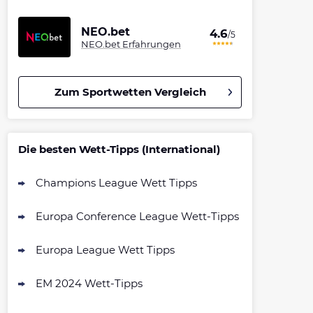
NEO.bet
4.6
/5
NEO.bet Erfahrungen
Zum Sportwetten Vergleich
Betano Bonus
4.8
/5
100% bis zu 80€
Die besten Wett-Tipps (International)
AGB gelten
Champions League Wett Tipps
Interwetten Bonus
100% bis 100€
4.7
/5
Europa Conference League Wett-Tipps
Neukundenbonus
AGB gelten
Europa League Wett Tipps
Bwin Bonus
4.7
/5
100% bis zu 100€
EM 2024 Wett-Tipps
AGB gelten