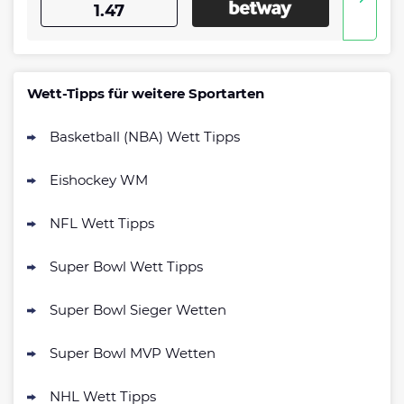
1.47
Wett-Tipps für weitere Sportarten
Basketball (NBA) Wett Tipps
Eishockey WM
NFL Wett Tipps
Super Bowl Wett Tipps
Super Bowl Sieger Wetten
Super Bowl MVP Wetten
NHL Wett Tipps