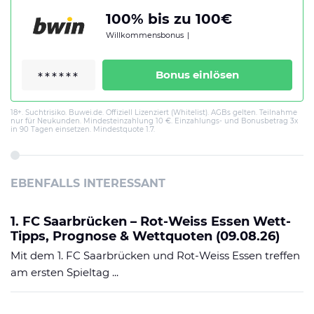
100% bis zu 100€
Willkommensbonus
|
Bonus einlösen
18+. Suchtrisiko. Buwei.de. Offiziell Lizenziert (Whitelist). AGBs gelten. Teilnahme
nur für Neukunden. Mindesteinzahlung 10 €. Einzahlungs- und Bonusbetrag 3x
in 90 Tagen einsetzen. Mindestquote 1.7.
EBENFALLS INTERESSANT
1. FC Saarbrücken – Rot-Weiss Essen Wett-
Tipps, Prognose & Wettquoten (09.08.26)
Mit dem 1. FC Saarbrücken und Rot-Weiss Essen treffen
am ersten Spieltag ...