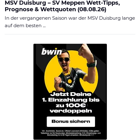
MSV Duisburg – SV Meppen Wett-Tipps,
Prognose & Wettquoten (08.08.26)
In der vergangenen Saison war der MSV Duisburg lange
auf dem besten ...