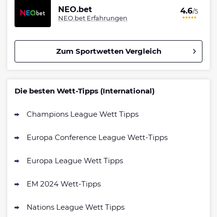
NEO.bet
4.6
/5
NEO.bet Erfahrungen
Zum Sportwetten Vergleich
Betano Bonus
4.8
/5
100% bis zu 80€
Die besten Wett-Tipps (International)
AGB gelten
Champions League Wett Tipps
Interwetten Bonus
4.7
/5
100% bis 100€ Neukundenbonus
Europa Conference League Wett-Tipps
AGB gelten
Bwin Bonus
Europa League Wett Tipps
4.7
/5
100% bis zu 100€
AGB gelten
EM 2024 Wett-Tipps
Nations League Wett Tipps