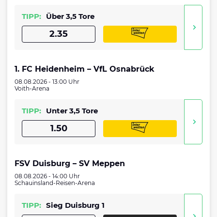
TIPP:
Über 3,5 Tore
2.35
1. FC Heidenheim – VfL Osnabrück
08.08.2026 - 13:00 Uhr
Voith-Arena
TIPP:
Unter 3,5 Tore
1.50
FSV Duisburg – SV Meppen
08.08.2026 - 14:00 Uhr
Schauinsland-Reisen-Arena
TIPP:
Sieg Duisburg 1