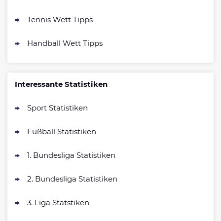
Tennis Wett Tipps
Handball Wett Tipps
Interessante Statistiken
Sport Statistiken
Fußball Statistiken
1. Bundesliga Statistiken
2. Bundesliga Statistiken
3. Liga Statstiken