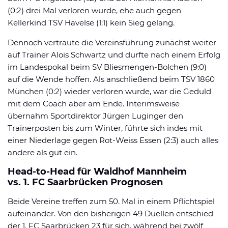
(0:2) drei Mal verloren wurde, ehe auch gegen
Kellerkind TSV Havelse (1:1) kein Sieg gelang.
Dennoch vertraute die Vereinsführung zunächst weiter
auf Trainer Alois Schwartz und durfte nach einem Erfolg
im Landespokal beim SV Bliesmengen-Bolchen (9:0)
auf die Wende hoffen. Als anschließend beim TSV 1860
München (0:2) wieder verloren wurde, war die Geduld
mit dem Coach aber am Ende. Interimsweise
übernahm Sportdirektor Jürgen Luginger den
Trainerposten bis zum Winter, führte sich indes mit
einer Niederlage gegen Rot-Weiss Essen (2:3) auch alles
andere als gut ein.
Head-to-Head für Waldhof Mannheim
vs. 1. FC Saarbrücken Prognosen
Beide Vereine treffen zum 50. Mal in einem Pflichtspiel
aufeinander. Von den bisherigen 49 Duellen entschied
der 1. FC Saarbrücken 23 für sich, während bei zwölf