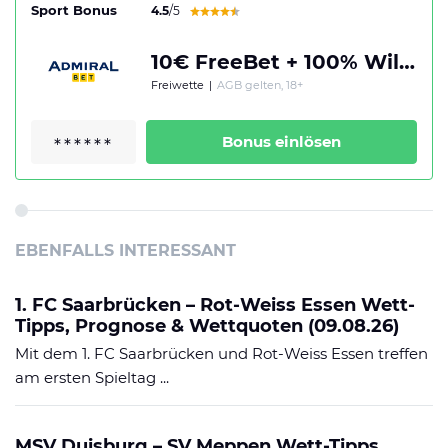
Sport Bonus
4.5
/5
10€ FreeBet + 100% WildcardBet
Freiwette
|
AGB gelten, 18+
Bonus einlösen
EBENFALLS INTERESSANT
1. FC Saarbrücken – Rot-Weiss Essen Wett-
Tipps, Prognose & Wettquoten (09.08.26)
Mit dem 1. FC Saarbrücken und Rot-Weiss Essen treffen
am ersten Spieltag ...
MSV Duisburg – SV Meppen Wett-Tipps,