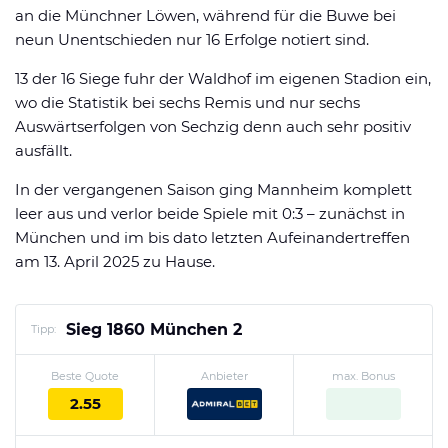
an die Münchner Löwen, während für die Buwe bei
neun Unentschieden nur 16 Erfolge notiert sind.
13 der 16 Siege fuhr der Waldhof im eigenen Stadion ein,
wo die Statistik bei sechs Remis und nur sechs
Auswärtserfolgen von Sechzig denn auch sehr positiv
ausfällt.
In der vergangenen Saison ging Mannheim komplett
leer aus und verlor beide Spiele mit 0:3 – zunächst in
München und im bis dato letzten Aufeinandertreffen
am 13. April 2025 zu Hause.
Sieg 1860 München 2
Tipp:
Beste Quote
Anbieter
max. Bonus
2.55