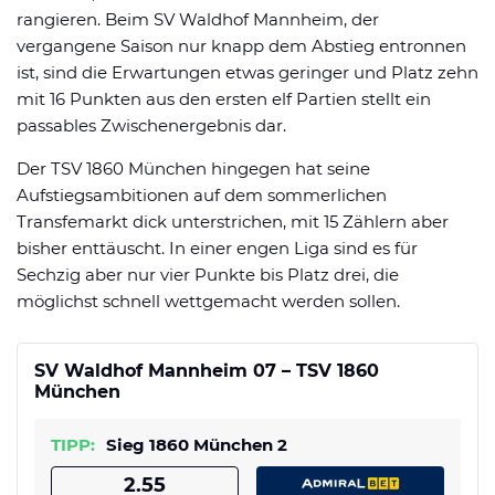
Datenschutzerklärung
Shop
News
Deals
rangieren. Beim SV Waldhof Mannheim, der
vergangene Saison nur knapp dem Abstieg entronnen
Affiliate Disclaimer
ist, sind die Erwartungen etwas geringer und Platz zehn
Forum
mit 16 Punkten aus den ersten elf Partien stellt ein
passables Zwischenergebnis dar.
Der TSV 1860 München hingegen hat seine
Aufstiegsambitionen auf dem sommerlichen
Transfemarkt dick unterstrichen, mit 15 Zählern aber
bisher enttäuscht. In einer engen Liga sind es für
Sechzig aber nur vier Punkte bis Platz drei, die
möglichst schnell wettgemacht werden sollen.
SV Waldhof Mannheim 07 – TSV 1860
München
TIPP:
Sieg 1860 München 2
2.55