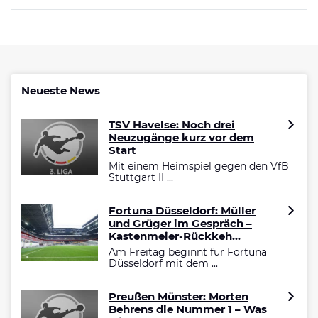
Neueste News
TSV Havelse: Noch drei
Neuzugänge kurz vor dem
Start
Mit einem Heimspiel gegen den VfB
Stuttgart II ...
Fortuna Düsseldorf: Müller
und Grüger im Gespräch –
Kastenmeier-Rückkeh...
Am Freitag beginnt für Fortuna
Düsseldorf mit dem ...
Preußen Münster: Morten
Behrens die Nummer 1 – Was