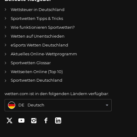
Wettsteuer in Deutschland
Sportwetten Tipps & Tricks
Wie funktionieren Sportwetten?
Wetten auf Unentschieden
eSports Wetten Deutschland
DE
Waldhof Mannheim – TSV 1860 München Wett-Tipps, Prognose & Wettquoten (25.10.25)
Aktuelles Online-Wettprogramm
AT
Online Wetten Österreich
Sportwetten Glossar
Wettseiten Online (Top 10)
CH
Online Glücksspiel Schweiz
Sportwetten Deutschland
US
Best Online Gambling Sites US
wetten.com ist in den folgenden Ländern verfügbar:
BR
Apostas Online no Brasil
DE
Deutsch