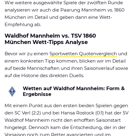
Wie weitere ausgewählte Spiele der zwölften Runde
analysieren wir auch die Paarung Mannheim vs. 1860
München im Detail und geben dann eine Wett-
Empfehlung ab.
Waldhof Mannheim vs. TSV 1860
München Wett-Tipps Analyse
Bevor wir zu einem
Sportwetten Quotenvergleich
und
einem konkreten Tipp kommen, blicken wir im Detail
auf beide Mannschaften und ihren Saisonverlauf sowie
auf die Historie des direkten Duells.
Wetten auf Waldhof Mannheim: Form &
Ergebnisse
Mit einem Punkt aus den ersten beiden Spielen gegen
den SC Verl (2:2) und bei Hansa Rostock (0:1) hat der SV
Waldhof Mannheim nicht den erhofften Saisonstart
hingelegt. Dennoch kam die Entscheidung, der in der
Vorsaison noch zum Retter avancierten und im