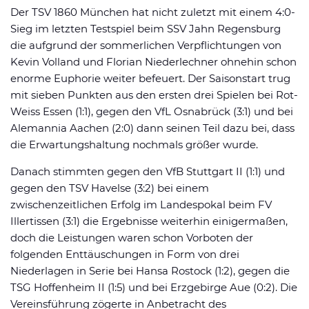
Der TSV 1860 München hat nicht zuletzt mit einem 4:0-
Sieg im letzten Testspiel beim SSV Jahn Regensburg
die aufgrund der sommerlichen Verpflichtungen von
Kevin Volland und Florian Niederlechner ohnehin schon
enorme Euphorie weiter befeuert. Der Saisonstart trug
mit sieben Punkten aus den ersten drei Spielen bei Rot-
Weiss Essen (1:1), gegen den VfL Osnabrück (3:1) und bei
Alemannia Aachen (2:0) dann seinen Teil dazu bei, dass
die Erwartungshaltung nochmals größer wurde.
Danach stimmten gegen den VfB Stuttgart II (1:1) und
gegen den TSV Havelse (3:2) bei einem
zwischenzeitlichen Erfolg im Landespokal beim FV
Illertissen (3:1) die Ergebnisse weiterhin einigermaßen,
doch die Leistungen waren schon Vorboten der
folgenden Enttäuschungen in Form von drei
Niederlagen in Serie bei Hansa Rostock (1:2), gegen die
TSG Hoffenheim II (1:5) und bei Erzgebirge Aue (0:2). Die
Vereinsführung zögerte in Anbetracht des