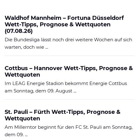
Waldhof Mannheim – Fortuna Düsseldorf
Wett-Tipps, Prognose & Wettquoten
(07.08.26)
Die Bundesliga lässt noch drei weitere Wochen auf sich
warten, doch wie ...
Cottbus – Hannover Wett-Tipps, Prognose &
Wettquoten
Im LEAG Energie Stadion bekommt Energie Cottbus
am Sonntag, dem 09. August ...
St. Pauli – Fürth Wett-Tipps, Prognose &
Wettquoten
Am Millerntor beginnt für den FC St. Pauli am Sonntag,
dem 09. ...