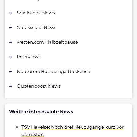
Zum Sportwetten Bonusvergleich
Spielothek News
Glücksspiel News
wetten.com Halbzeitpause
Interviews
Neururers Bundesliga Rückblick
Quotenboost News
Weitere interessante News
TSV Havelse: Noch drei Neuzugänge kurz vor
dem Start