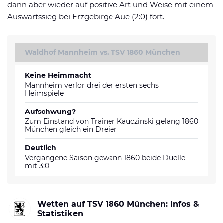
dann aber wieder auf positive Art und Weise mit einem
Auswärtssieg bei Erzgebirge Aue (2:0) fort.
Waldhof Mannheim vs. TSV 1860 München
Keine Heimmacht
Mannheim verlor drei der ersten sechs
Heimspiele
Aufschwung?
Zum Einstand von Trainer Kauczinski gelang 1860
München gleich ein Dreier
Deutlich
Vergangene Saison gewann 1860 beide Duelle
mit 3:0
Wetten auf TSV 1860 München: Infos &
Statistiken