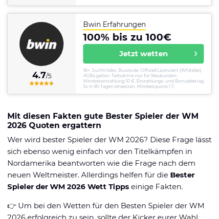
Bwin Erfahrungen
100% bis zu 100€
Jetzt wetten
18+. Suchtrisiko. Buwei.de. Offiziell Lizenziert (Whitelist).
4.7
/5
AGBs gelten. Teilnahme nur für Neukunden.
Mindesteinzahlung 10 €. Einzahlungs- und Bonusbetrag
3x in 90 Tagen einsetzen. Mindestquote 1.7.
Mit diesen Fakten gute Bester Spieler der WM
2026 Quoten ergattern
Wer wird bester Spieler der WM 2026? Diese Frage lässt
sich ebenso wenig einfach vor den Titelkämpfen in
Nordamerika beantworten wie die Frage nach dem
neuen Weltmeister. Allerdings helfen für die
Bester
Spieler der WM 2026 Wett Tipps
einige Fakten.
👉 Um bei den Wetten für den Besten Spieler der WM
2026 erfolgreich zu sein, sollte der Kicker eurer Wahl