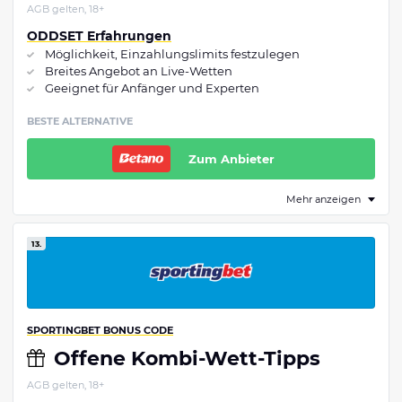
AGB gelten, 18+
ODDSET Erfahrungen
Möglichkeit, Einzahlungslimits festzulegen
Breites Angebot an Live-Wetten
Geeignet für Anfänger und Experten
BESTE ALTERNATIVE
Zum Anbieter
Mehr anzeigen
13.
SPORTINGBET BONUS CODE
Offene Kombi-Wett-Tipps
AGB gelten, 18+