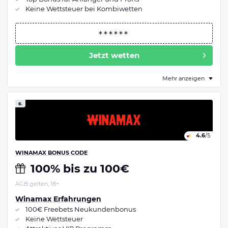
Keine Wettsteuer bei Kombiwetten
Jetzt wetten
Mehr anzeigen
6.
4.6
/5
WINAMAX BONUS CODE
100% bis zu 100€
AGB gelten, 18+
Winamax Erfahrungen
100€ Freebets Neukundenbonus
Keine Wettsteuer