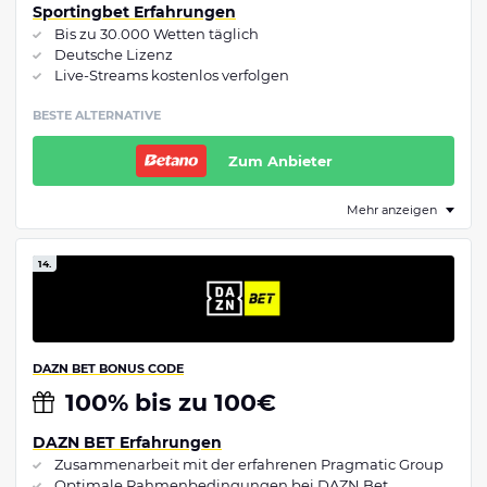
Sportingbet Erfahrungen
Bis zu 30.000 Wetten täglich
Deutsche Lizenz
Live-Streams kostenlos verfolgen
BESTE ALTERNATIVE
Zum Anbieter
Mehr anzeigen
14.
DAZN BET BONUS CODE
100% bis zu 100€
DAZN BET Erfahrungen
Zusammenarbeit mit der erfahrenen Pragmatic Group
Optimale Rahmenbedingungen bei DAZN Bet