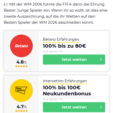
👉 Mit der WM 2006 führte die FIFA dann die Ehrung
Bester Junge Spieler ein. Wenn ihr so wollt, ist dies eine
zweite Auszeichnung, auf die ihr Wetten auf den
Besten Spieler der WM 2026 abschließen könnt.
Betano Erfahrungen
100% bis zu 80€
AGB gelten, 18+
Jetzt wetten
4.8
/5
Interwetten Erfahrungen
100% bis 100€
Neukundenbonus
AGB gelten, 18+
4.7
Jetzt wetten
/5