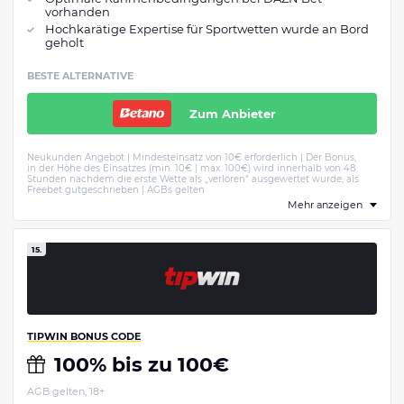
vorhanden
Hochkarätige Expertise für Sportwetten wurde an Bord
geholt
BESTE ALTERNATIVE
Zum Anbieter
Neukunden Angebot | Mindesteinsatz von 10€ erforderlich | Der Bonus,
in der Höhe des Einsatzes (min. 10€ | max. 100€) wird innerhalb von 48
Stunden nachdem die erste Wette als „verloren“ ausgewertet wurde, als
Freebet gutgeschrieben | AGBs gelten
Mehr anzeigen
15.
TIPWIN BONUS CODE
100% bis zu 100€
AGB gelten, 18+