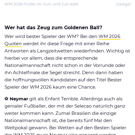
Gastgebe
WM 2026 findet im Juni und Juli statt
Wer hat das Zeug zum Goldenen Ball?
Wer wird bester Spieler der WM? Bei den
WM 2026
Quoten
werdet ihr diese Frage mit einer Reihe
Antworten als Langzeitwetten wiederfinden. Wichtig ist
hierbei vor allem, dass die entsprechende
Nationalmannschaft nicht schon in der Vorrunde oder
ihn Achtelfinale die Segel streicht. Denn dann haben
die hoffnungsvollen Kandidaten auf den Titel Bester
Spieler der WM 2026 kaum eine Chance.
⚽
Neymar
gilt als Enfant Terrible. Allerdings auch als
genialer Fußballer, der mit der Selecao natürlich ganz
weiter kommen kann. Zumal Brasilien die einzige
Nationalmannschaft ist, die bereits fünf Mal den
Weltpokal gewann. Bei Wetten auf den Besten Spieler
der WM 2026 muss Neymar also genannt werden.