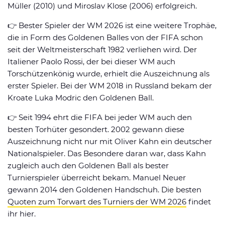
Müller (2010) und Miroslav Klose (2006) erfolgreich.
👉 Bester Spieler der WM 2026 ist eine weitere Trophäe,
die in Form des Goldenen Balles von der FIFA schon
seit der Weltmeisterschaft 1982 verliehen wird. Der
Italiener Paolo Rossi, der bei dieser WM auch
Torschützenkönig wurde, erhielt die Auszeichnung als
erster Spieler. Bei der WM 2018 in Russland bekam der
Kroate Luka Modric den Goldenen Ball.
👉 Seit 1994 ehrt die FIFA bei jeder WM auch den
besten Torhüter gesondert. 2002 gewann diese
Auszeichnung nicht nur mit Oliver Kahn ein deutscher
Nationalspieler. Das Besondere daran war, dass Kahn
zugleich auch den Goldenen Ball als bester
Turnierspieler überreicht bekam. Manuel Neuer
gewann 2014 den Goldenen Handschuh. Die besten
Quoten zum Torwart des Turniers der WM 2026
findet
ihr hier.