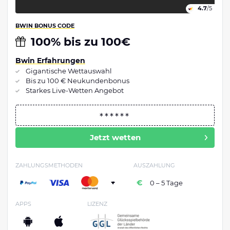
4.7
/5
BWIN BONUS CODE
100% bis zu 100€
Bwin Erfahrungen
Gigantische Wettauswahl
Bis zu 100 € Neukundenbonus
Starkes Live-Wetten Angebot
Jetzt wetten
ZAHLUNGSMETHODEN
AUSZAHLUNG
+
0 – 5 Tage
APPS
LIZENZ