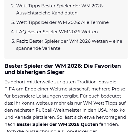
Wett Tipps Bester Spieler der WM 2026:
Aussichtsreiche Kandidaten
Wett Tipps bei der WM 2026: Alle Termine
FAQ Bester Spieler WM 2026 Wetten
Fazit: Bester Spieler der WM 2026 Wetten – eine
spannende Variante
Bester Spieler der WM 2026: Die Favoriten
und bisherigen Sieger
Es gehört mittlerweile zur guten Tradition, dass die
FIFA am Ende einer Weltmeisterschaft mehrere Preise
für besondere Leistungen vergibt. Für euch bedeutet
das: Ihr könnt weitaus mehr als nur
WM Wett Tipps
auf
den nächsten Fußball-Weltmeister in den USA, Mexiko
und Kanada platzieren. So lässt sich etwa hervorragend
nach
Bester Spieler der WM 2026 Quoten
fahnden.
Doch die Auszeichnung als Top-Kicker der