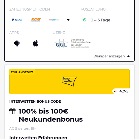
ZAHLUNGSMETHODEN
AUSZAHLUNG
+
0 – 5 Tage
APPS
LIZENZ
Weniger anzeigen
TOP ANGEBOT
4.7
/5
INTERWETTEN BONUS CODE
100% bis 100€
Neukundenbonus
AGB gelten, 18+
Interwetten Erfahrungen