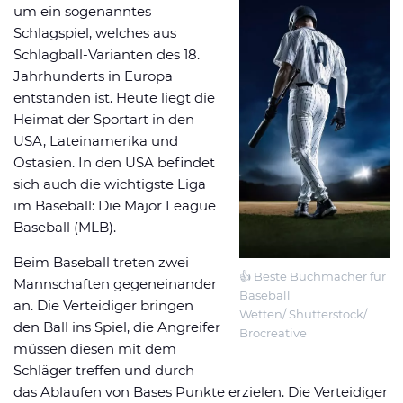
um ein sogenanntes
Schlagspiel, welches aus
Schlagball-Varianten des 18.
Jahrhunderts in Europa
entstanden ist. Heute liegt die
Heimat der Sportart in den
USA, Lateinamerika und
Ostasien. In den USA befindet
sich auch die wichtigste Liga
im Baseball: Die Major League
Baseball (MLB).
Beim Baseball treten zwei
👍 Beste Buchmacher für
Mannschaften gegeneinander
Baseball
an. Die Verteidiger bringen
Wetten/ Shutterstock/
den Ball ins Spiel, die Angreifer
Brocreative
müssen diesen mit dem
Schläger treffen und durch
das Ablaufen von Bases Punkte erzielen. Die Verteidiger