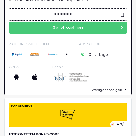
Jetzt wetten
ZAHLUNGSMETHODEN
AUSZAHLUNG
+
0 – 5 Tage
APPS
LIZENZ
Weniger anzeigen
TOP ANGEBOT
4.7
/5
INTERWETTEN BONUS CODE