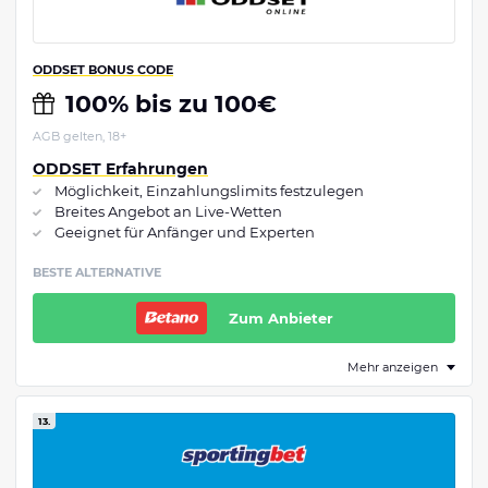
ODDSET BONUS CODE
100% bis zu 100€
AGB gelten, 18+
ODDSET Erfahrungen
Möglichkeit, Einzahlungslimits festzulegen
Breites Angebot an Live-Wetten
Geeignet für Anfänger und Experten
BESTE ALTERNATIVE
Zum Anbieter
Mehr anzeigen
13.