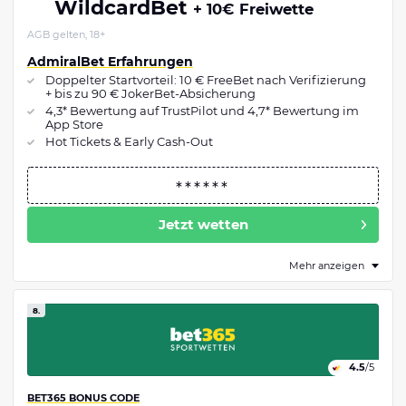
WildcardBet
+ 10€ Freiwette
AGB gelten, 18+
AdmiralBet Erfahrungen
Doppelter Startvorteil: 10 € FreeBet nach Verifizierung
+ bis zu 90 € JokerBet-Absicherung
4,3* Bewertung auf TrustPilot und 4,7* Bewertung im
App Store
Hot Tickets & Early Cash-Out
Jetzt wetten
Mehr anzeigen
8.
4.5
/5
BET365 BONUS CODE