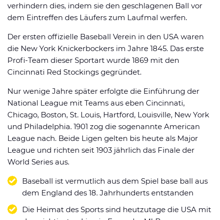
verhindern dies, indem sie den geschlagenen Ball vor
dem Eintreffen des Läufers zum Laufmal werfen.
Der ersten offizielle Baseball Verein in den USA waren
die New York Knickerbockers im Jahre 1845. Das erste
Profi-Team dieser Sportart wurde 1869 mit den
Cincinnati Red Stockings gegründet.
Nur wenige Jahre später erfolgte die Einführung der
National League mit Teams aus eben Cincinnati,
Chicago, Boston, St. Louis, Hartford, Louisville, New York
und Philadelphia. 1901 zog die sogenannte American
League nach. Beide Ligen gelten bis heute als Major
League und richten seit 1903 jährlich das Finale der
World Series aus.
Baseball ist vermutlich aus dem Spiel base ball aus
dem England des 18. Jahrhunderts entstanden
Die Heimat des Sports sind heutzutage die USA mit