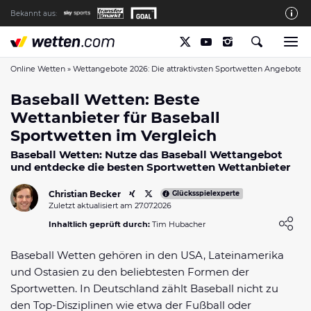
Bekannt aus:
Die wetten.com Redaktion
So bewerten wir die Anbieter
Online Wetten
»
Wettangebote 2026: Die attraktivsten Sportwetten Angebote d
wetten.com auf Facebook
Baseball Wetten: Beste
Wettanbieter für Baseball
wetten.com auf YouTube
Sportwetten im Vergleich
Spielsucht Hilfe & Prävention
Baseball Wetten: Nutze das Baseball Wettangebot
und entdecke die besten Sportwetten Wettanbieter
Über Uns
Christian Becker
Kontakt
Glücksspielexperte
Zuletzt aktualisiert am 27.07.2026
Schreiber gesucht
Loading ...
Inhaltlich geprüft durch:
Tim Hubacher
Verantwortungsvolles Spielen
Baseball Wetten gehören in den USA, Lateinamerika
Glücksspiel-Regulierung in Deutschland
und Ostasien zu den beliebtesten Formen der
Sportwetten. In Deutschland zählt Baseball nicht zu
Haftungsausschluss
den Top-Disziplinen wie etwa der Fußball oder