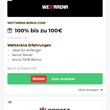
WETTARENA BONUS CODE
100% bis zu 100€
AGB gelten, 18+
WettArena Erfahrungen
ideal für Anfänger
keine Steuer
bis zu 100€ Bonus
BESTE ALTERNATIVE
Zum Anbieter
Mehr anzeigen
12.