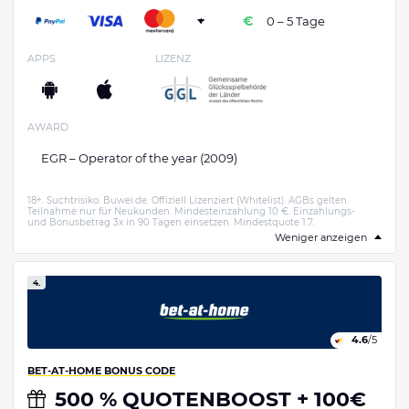
+
0 – 5 Tage
APPS
LIZENZ
AWARD
EGR – Operator of the year (2009)
18+. Suchtrisiko. Buwei.de. Offiziell Lizenziert (Whitelist). AGBs gelten.
Teilnahme nur für Neukunden. Mindesteinzahlung 10 €. Einzahlungs-
und Bonusbetrag 3x in 90 Tagen einsetzen. Mindestquote 1.7.
Weniger anzeigen
4.
4.6
/5
BET-AT-HOME BONUS CODE
500 % QUOTENBOOST + 100€