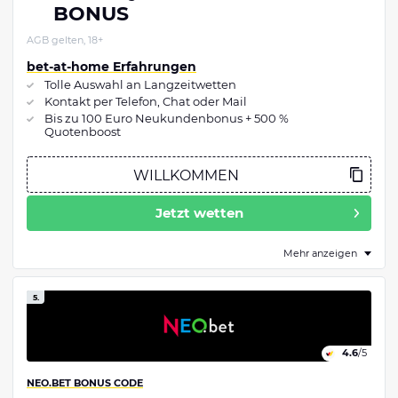
BONUS
AGB gelten, 18+
bet-at-home Erfahrungen
Tolle Auswahl an Langzeitwetten
Kontakt per Telefon, Chat oder Mail
Bis zu 100 Euro Neukundenbonus + 500 %
Quotenboost
Jetzt wetten
Mehr anzeigen
5.
4.6
/5
NEO.BET BONUS CODE