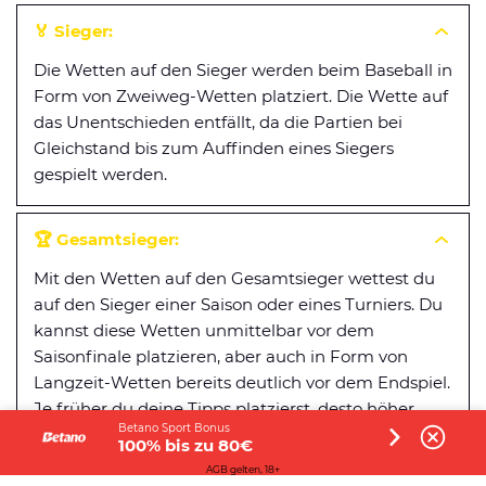
🏅 Sieger:
Die Wetten auf den Sieger werden beim Baseball in
Form von Zweiweg-Wetten platziert. Die Wette auf
das Unentschieden entfällt, da die Partien bei
Gleichstand bis zum Auffinden eines Siegers
gespielt werden.
🏆 Gesamtsieger:
Mit den Wetten auf den Gesamtsieger wettest du
auf den Sieger einer Saison oder eines Turniers. Du
kannst diese Wetten unmittelbar vor dem
Saisonfinale platzieren, aber auch in Form von
Langzeit-Wetten bereits deutlich vor dem Endspiel.
Je früher du deine Tipps platzierst, desto höher
Betano Sport Bonus
wird der Quotenschlüssel ausfallen.
100% bis zu 80€
AGB gelten, 18+