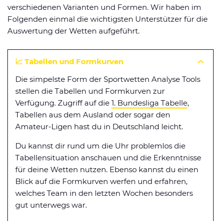
verschiedenen Varianten und Formen. Wir haben im
Folgenden einmal die wichtigsten Unterstützer für die
Auswertung der Wetten aufgeführt.
📈 Tabellen und Formkurven
Die simpelste Form der Sportwetten Analyse Tools
stellen die Tabellen und Formkurven zur
Verfügung. Zugriff auf die
1. Bundesliga Tabelle
,
Tabellen aus dem Ausland oder sogar den
Amateur-Ligen hast du in Deutschland leicht.
Du kannst dir rund um die Uhr problemlos die
Tabellensituation anschauen und die Erkenntnisse
für deine Wetten nutzen. Ebenso kannst du einen
Blick auf die Formkurven werfen und erfahren,
welches Team in den letzten Wochen besonders
gut unterwegs war.