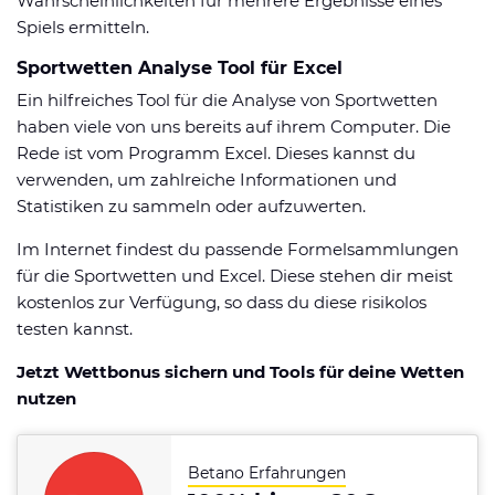
Wahrscheinlichkeiten für mehrere Ergebnisse eines
Spiels ermitteln.
Sportwetten Analyse Tool für Excel
Ein hilfreiches Tool für die Analyse von Sportwetten
haben viele von uns bereits auf ihrem Computer. Die
Rede ist vom Programm Excel. Dieses kannst du
verwenden, um zahlreiche Informationen und
Statistiken zu sammeln oder aufzuwerten.
Im Internet findest du passende Formelsammlungen
für die Sportwetten und Excel. Diese stehen dir meist
kostenlos zur Verfügung, so dass du diese risikolos
testen kannst.
Jetzt Wettbonus sichern und Tools für deine Wetten
nutzen
Betano Erfahrungen