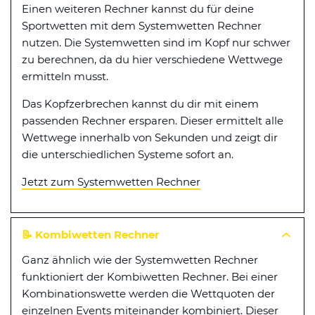
Einen weiteren Rechner kannst du für deine
Sportwetten mit dem Systemwetten Rechner
nutzen. Die Systemwetten sind im Kopf nur schwer
zu berechnen, da du hier verschiedene Wettwege
ermitteln musst.
Das Kopfzerbrechen kannst du dir mit einem
passenden Rechner ersparen. Dieser ermittelt alle
Wettwege innerhalb von Sekunden und zeigt dir
die unterschiedlichen Systeme sofort an.
Jetzt zum Systemwetten Rechner
📝 Kombiwetten Rechner
Ganz ähnlich wie der Systemwetten Rechner
funktioniert der Kombiwetten Rechner. Bei einer
Kombinationswette werden die Wettquoten der
einzelnen Events miteinander kombiniert. Dieser