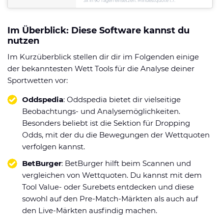
3x in 90 Tagen einsetzen. Mindestquote 1.7.
Im Überblick: Diese Software kannst du
nutzen
Im Kurzüberblick stellen dir dir im Folgenden einige
der bekanntesten Wett Tools für die Analyse deiner
Sportwetten vor:
Oddspedia
: Oddspedia bietet dir vielseitige
Beobachtungs- und Analysemöglichkeiten.
Besonders beliebt ist die Sektion für Dropping
Odds, mit der du die Bewegungen der Wettquoten
verfolgen kannst.
BetBurger
: BetBurger hilft beim Scannen und
vergleichen von Wettquoten. Du kannst mit dem
Tool Value- oder Surebets entdecken und diese
sowohl auf den Pre-Match-Märkten als auch auf
den Live-Märkten ausfindig machen.