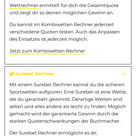
Wettrechner
ermittelt für dich die Gesamtquote
und zeigt dir so deinen möglichen Gewinn an.
Du kannst im Kombiwetten Rechner jederzeit
verschiedene Quoten testen. Auch das Anpassen
des Einsatzes ist jederzeit möglich.
Jetzt zum Kombiwetten Rechner
🔐 Surebet Rechner
Mit einem Surebet Rechner kannst du die sicheren
Sportwetten aufspüren. Eine Surebet ist eine Wette,
die du garantiert gewinnst. Derartige Wetten sind
selten und alles andere als leicht zu finden. Möglich
gemacht wird der garantierte Gewinn durch die
starken Quotenschwankungen der Buchmacher.
Der Surebet Rechner ermöglicht es dir,