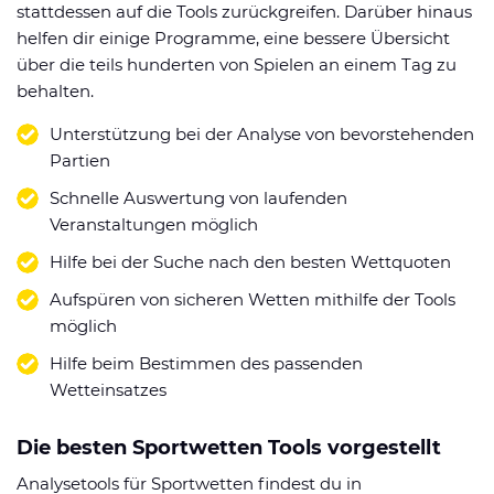
stattdessen auf die Tools zurückgreifen. Darüber hinaus
helfen dir einige Programme, eine bessere Übersicht
über die teils hunderten von Spielen an einem Tag zu
behalten.
Unterstützung bei der Analyse von bevorstehenden
Partien
Schnelle Auswertung von laufenden
Veranstaltungen möglich
Hilfe bei der Suche nach den besten Wettquoten
Aufspüren von sicheren Wetten mithilfe der Tools
möglich
Hilfe beim Bestimmen des passenden
Wetteinsatzes
Die besten Sportwetten Tools vorgestellt
Analysetools für Sportwetten findest du in