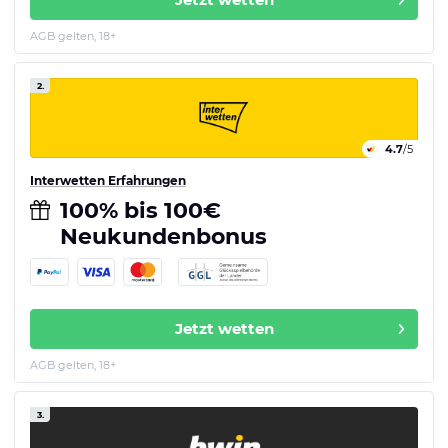
AGB gelten, 18+
2.
4.7
/5
Interwetten Erfahrungen
100% bis 100€
Neukundenbonus
Jetzt wetten
AGB gelten, 18+
3.