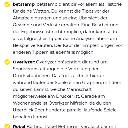
betstamp
: betstamp dient dir vor allem als Historie
für deine Wetten. Du kannst die Tipps vor der
Abgabe eintragen und so eine Übersicht der
Gewinne und Verluste erhalten. Eine Bearbeitung
der Ergebnisse ist nicht möglich, dafür kannst du
als erfolgreicher Tipper deine Analysen aber zum
Beispiel verkaufen. Der Kauf der Empfehlungen von
anderen Tippern ist ebenfalls möglich.
Overlyzer
: Overlyzer präsentiert dir rund um
Sportveranstaltungen die Verteilung der
Drucksituationen. Das Tool zeichnet hierfür
während laufender Spiele einen Graphen, mit dem
du sehen kannst, welche Mannschaft
möglicherweise am Drücker ist. Gerade am
Wochenende ist Overlyzer hilfreich, da du den
Überblick über hunderte parallel laufende Spiele
behalten kannst.
Rebel
Betting: Rebel Betting ist vergleichbar mit