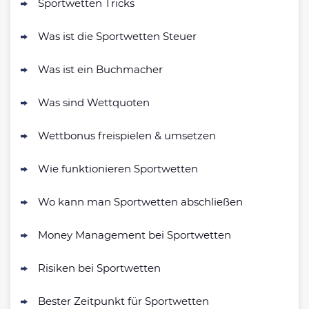
Sportwetten Tricks
Was ist die Sportwetten Steuer
Was ist ein Buchmacher
Was sind Wettquoten
Wettbonus freispielen & umsetzen
Wie funktionieren Sportwetten
Wo kann man Sportwetten abschließen
Money Management bei Sportwetten
Risiken bei Sportwetten
Bester Zeitpunkt für Sportwetten