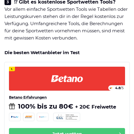
⁉️ Gibt es kostenlose Sportwetten Tools?
Vor allem einfache Sportwetten Tools wie Tabellen oder
Leistungskurven stehen dir in der Regel kostenlos zur
Verfügung. Umfangreichere Tools, die Berechnungen
für deine Sportwetten vornehmen müssen, sind meist
mit gewissen Kosten verbunden.
Die besten Wettanbieter im Test
1.
4.8
/5
Betano Erfahrungen
100% bis zu 80€
+ 20€ Freiwette
Jetzt wetten