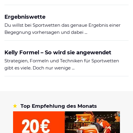
Ergebniswette
Du willst bei Sportwetten das genaue Ergebnis einer
Begegnung vorhersagen und dabei ...
Kelly Formel – So wird sie angewendet
Strategien, Formeln und Techniken für Sportwetten
gibt es viele. Doch nur wenige ...
Top Empfehlung des Monats