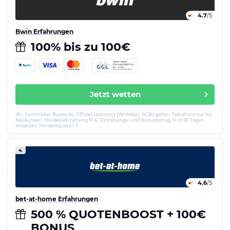
4.7
/5
Bwin Erfahrungen
100% bis zu 100€
Jetzt wetten
18+. Suchtrisiko. Buwei.de. Offiziell Lizenziert (Whitelist). AGBs gelten. Teilnahme nur für
Neukunden. Mindesteinzahlung 10 €. Einzahlungs- und Bonusbetrag 3x in 90 Tagen
einsetzen. Mindestquote 1.7.
4.
4.6
/5
bet-at-home Erfahrungen
500 % QUOTENBOOST + 100€
BONUS