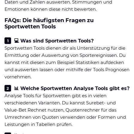
Daten und Zahlen auswerten. Stimmungen und
Emotionen können diese nicht bewerten.
FAQs: Die häufigsten Fragen zu
Sportwetten Tools
💻 Was sind Sportwetten Tools?
Sportwetten Tools dienen dir als Unterstützung für die
Ermittlung oder Auswertung von Sportereignissen. Du
kannst mit diesen zum Beispiel Statistiken aufdecken
und auswerten lassen oder mithilfe der Tools Prognosen
vornehmen.
📊 Welche Sportwetten Analyse Tools gibt es?
Analyse Tools für Sportwetten gibt es in vielen
verschiedenen Varianten. Du kannst Surebet- und
Value-Bet Rechnet nutzen, Quotenrechner für das
Umrechnen von Quoten verwenden oder Formen und
Leistungen in Tabellen prüfen.