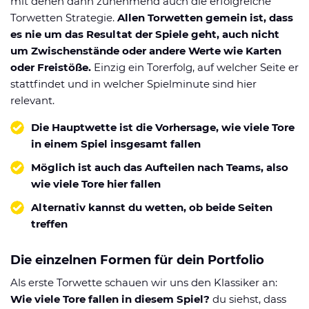
mit denen dann zunehmend auch die erfolgreiche
Torwetten Strategie.
Allen Torwetten gemein ist, dass
es nie um das Resultat der Spiele geht, auch nicht
um Zwischenstände oder andere Werte wie Karten
oder Freistöße.
Einzig ein Torerfolg, auf welcher Seite er
stattfindet und in welcher Spielminute sind hier
relevant.
Die Hauptwette ist die Vorhersage, wie viele Tore
in einem Spiel insgesamt fallen
Möglich ist auch das Aufteilen nach Teams, also
wie viele Tore hier fallen
Alternativ kannst du wetten, ob beide Seiten
treffen
Die einzelnen Formen für dein Portfolio
Als erste Torwette schauen wir uns den Klassiker an:
Wie viele Tore fallen in diesem Spiel?
du siehst, dass