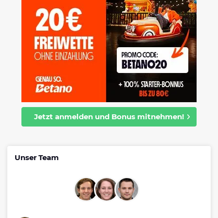
Jetzt anmelden und Bonus mitnehmen!
Unser Team