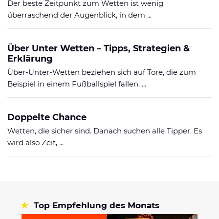
Der beste Zeitpunkt zum Wetten ist wenig
überraschend der Augenblick, in dem ...
Über Unter Wetten – Tipps, Strategien &
Erklärung
Über-Unter-Wetten beziehen sich auf Tore, die zum
Beispiel in einem Fußballspiel fallen. ...
Doppelte Chance
Wetten, die sicher sind. Danach suchen alle Tipper. Es
wird also Zeit, ...
Top Empfehlung des Monats