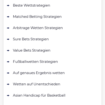
Beste Wettstrategien
Matched Betting Strategien
Arbitrage Wetten Strategien
Sure Bets Strategien
Value Bets Strategien
Fußballwetten Strategien
Auf genaues Ergebnis wetten
Wetten auf Unentschieden
Asian Handicap für Basketball