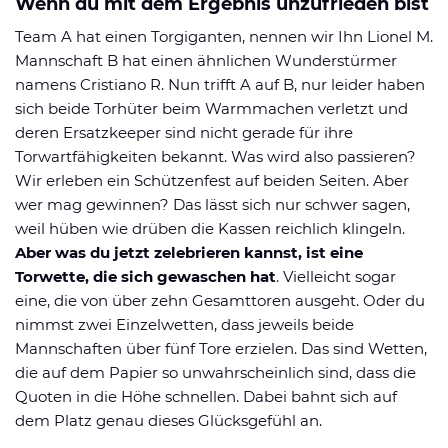
Wenn du mit dem Ergebnis unzufrieden bist
Team A hat einen Torgiganten, nennen wir Ihn Lionel M.
Mannschaft B hat einen ähnlichen Wunderstürmer
namens Cristiano R. Nun trifft A auf B, nur leider haben
sich beide Torhüter beim Warmmachen verletzt und
deren Ersatzkeeper sind nicht gerade für ihre
Torwartfähigkeiten bekannt. Was wird also passieren?
Wir erleben ein Schützenfest auf beiden Seiten. Aber
wer mag gewinnen? Das lässt sich nur schwer sagen,
weil hüben wie drüben die Kassen reichlich klingeln.
Aber was du jetzt zelebrieren kannst, ist eine
Torwette, die sich gewaschen hat
. Vielleicht sogar
eine, die von über zehn Gesamttoren ausgeht. Oder du
nimmst zwei Einzelwetten, dass jeweils beide
Mannschaften über fünf Tore erzielen. Das sind Wetten,
die auf dem Papier so unwahrscheinlich sind, dass die
Quoten in die Höhe schnellen. Dabei bahnt sich auf
dem Platz genau dieses Glücksgefühl an.