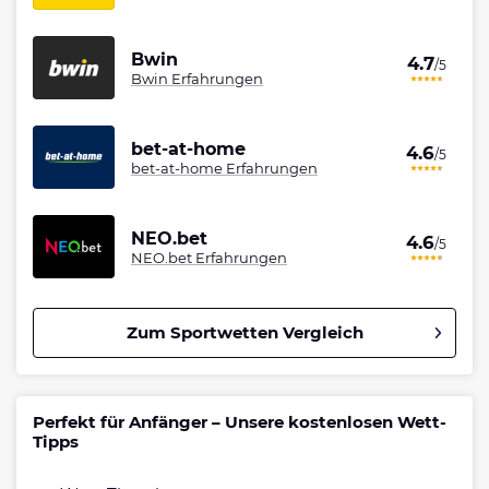
Bwin
4.7
/5
Bwin Erfahrungen
bet-at-home
4.6
/5
bet-at-home Erfahrungen
NEO.bet
4.6
/5
NEO.bet Erfahrungen
Zum Sportwetten Vergleich
Betano Bonus
4.8
/5
100% bis zu 80€
Perfekt für Anfänger – Unsere kostenlosen Wett-
Tipps
AGB gelten
Interwetten Bonus