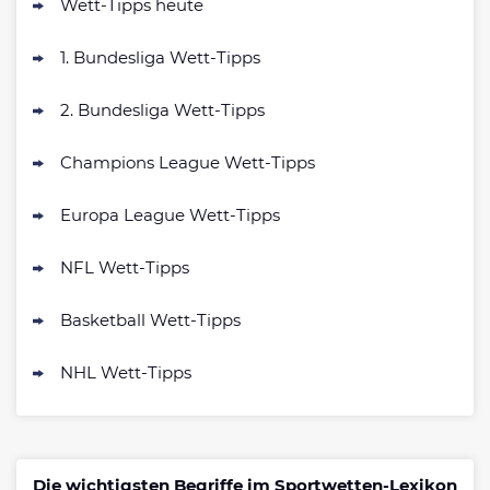
Wett-Tipps heute
4.7
/5
100% bis 100€ Neukundenbonus
AGB gelten
1. Bundesliga Wett-Tipps
Bwin Bonus
4.7
/5
2. Bundesliga Wett-Tipps
100% bis zu 100€
AGB gelten
Champions League Wett-Tipps
Europa League Wett-Tipps
bet-at-home Bonus
500 % QUOTENBOOST + 100€
4.6
/5
BONUS
NFL Wett-Tipps
AGB gelten
Basketball Wett-Tipps
NEO.bet Bonus
4.6
/5
200% bis zu 50€
NHL Wett-Tipps
AGB gelten
Zum Sportwetten Bonusvergleich
Die wichtigsten Begriffe im Sportwetten-Lexikon