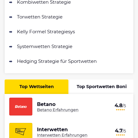
Kombiwetten Strategie
Torwetten Strategie
Kelly Formel Strategiesys
Systemwetten Strategie
Hedging Strategie für Sportwetten
Top Wettseiten
Top Sportwetten Boni
Betano
4.8
/5
Betano Erfahrungen
Interwetten
4.7
/5
Interwetten Erfahrungen