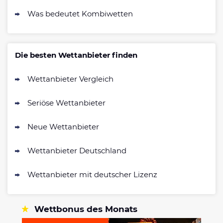
Was bedeutet Kombiwetten
Die besten Wettanbieter finden
Wettanbieter Vergleich
Seriöse Wettanbieter
Neue Wettanbieter
Wettanbieter Deutschland
Wettanbieter mit deutscher Lizenz
Wettbonus des Monats