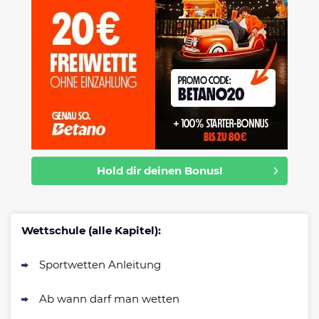
Hold dir deinen Bonus!
Wettschule (alle Kapitel):
Sportwetten Anleitung
Ab wann darf man wetten