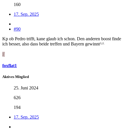
160
17. Sep. 2025
#90
Kp ob Pedro trifft, kane glaub ich schon. Den anderen boost finde
ich besser, also dass beide treffen und Bayern gewinnt^^
F
foxflat1
Aktives Mitglied
25. Juni 2024
626
194
17. Sep. 2025