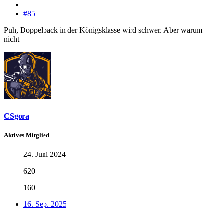
#85
Puh, Doppelpack in der Königsklasse wird schwer. Aber warum
nicht
CSgora
Aktives Mitglied
24. Juni 2024
620
160
16. Sep. 2025