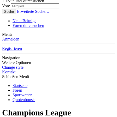
Nur Titel durchsuchen
Von:
Erweiterte Suche…
Suche
Neue Beiträge
Foren durchsuchen
Menü
Anmelden
Registrieren
Navigation
Weitere Optionen
Change style
Kontakt
Schließen Menü
Startseite
Foren
Sportwetten
Quotenboosts
Champions League