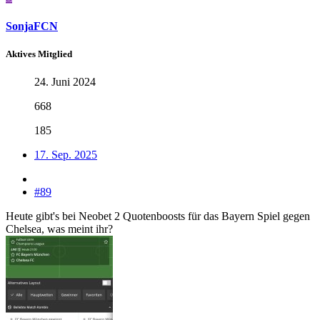
SonjaFCN
Aktives Mitglied
24. Juni 2024
668
185
17. Sep. 2025
#89
Heute gibt's bei Neobet 2 Quotenboosts für das Bayern Spiel gegen
Chelsea, was meint ihr?