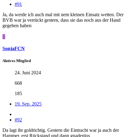
#91
Ja, da werde ich auch mal mit nem kleinen Einsatz wetten. Der
BVB war ja verrückt gestern, dass sie das noch aus der Hand
gegeben haben
S
SonjaFCN
Aktives Mitglied
24. Juni 2024
668
185
19. Sep. 2025
#92
Da lagt ihr goldrichtig. Gestern die Eintracht war ja auch der
Hammer, erst Rückstand und dann gnadenlos